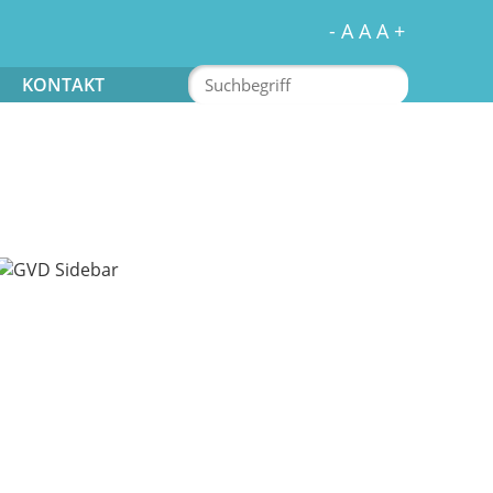
-
A
A
A
+
KONTAKT